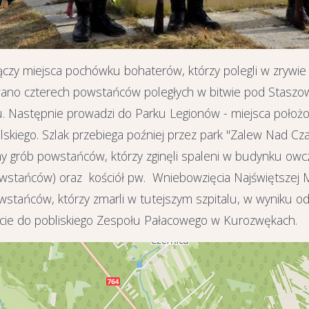
zy miejsca pochówku bohaterów, którzy polegli w zrywie 
wano czterech powstańców poległych w bitwie pod Staszo
ku. Następnie prowadzi do Parku Legionów - miejsca położ
lskiego. Szlak przebiega poźniej przez park "Zalew Nad Cz
ny grób powstańców, którzy zginęli spaleni w budynku owcz
wstańców) oraz kościół pw. Wniebowzięcia Najświętszej M
stańców, którzy zmarli w tutejszym szpitalu, w wyniku odn
arcie do pobliskiego Zespołu Pałacowego w Kurozwękach.