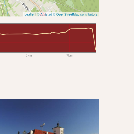
Leaflet
|
© Amistad
© OpenStreetMap contributors
6km
7km