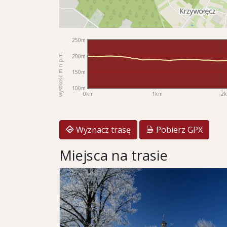
250m
wysokość m n.p.m.
200m
150m
100m
0km
1km
2
Wyznacz trasę
Pobierz GPX
Miejsca na trasie