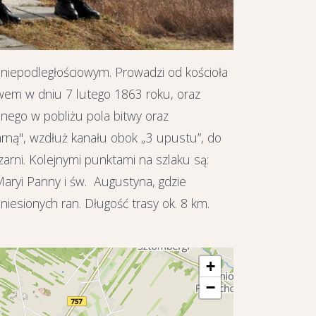
niepodległościowym. Prowadzi od kościoła
wem w dniu 7 lutego 1863 roku, oraz
onego w pobliżu pola bitwy oraz
arną", wzdłuż kanału obok „3 upustu”, do
arni. Kolejnymi punktami na szlaku są:
aryi Panny i św. Augustyna, gdzie
iesionych ran. Długość trasy ok. 8 km.
+
−