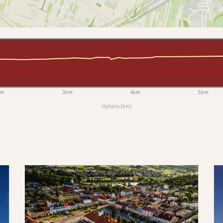
km
3km
4km
5km
dystans (km)