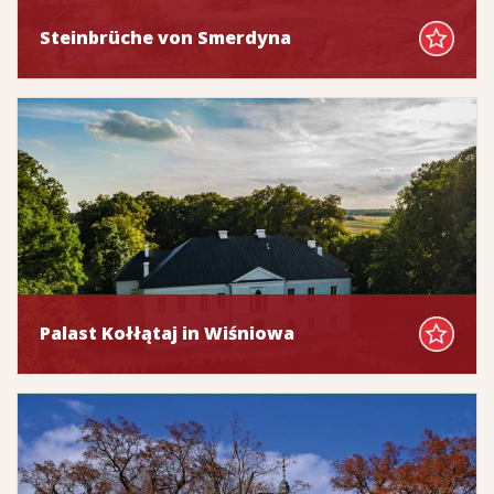
Steinbrüche von Smerdyna
Palast Kołłątaj in Wiśniowa