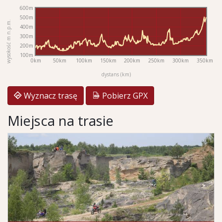
600m
500m
wysokość m n.p.m.
400m
300m
200m
100m
0km
50km
100km
150km
200km
250km
300km
350km
dystans (km)
Wyznacz trasę
Pobierz GPX
Miejsca na trasie