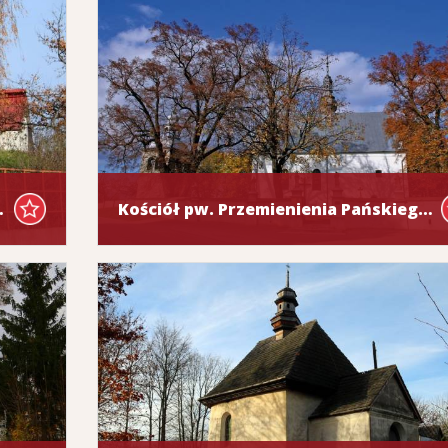
w Staszowie
Kościół pw. Przemienienia Pańskiego w Wiśniowej i serce Hugona Kołłątaja